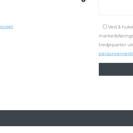
korset
Ved å huke 
markedsføringst
tredjeparter ut
personvernerk
ge lenker
Sider